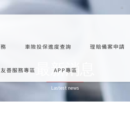
:::
服務
車險投保進度查詢
理賠備案申請
最新消息
融友善服務專區
APP專區
Lastest news