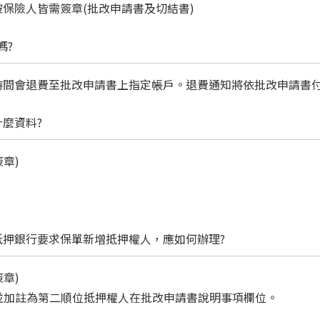
保險人皆需簽章(批改申請書及切結書)
嗎?
時間會退費至批改申請書上指定帳戶。退費通知將依批改申請書
麼資料?
簽章)
押銀行要求保單新增抵押權人，應如何辦理?
簽章)
)，並加註為第二順位抵押權人在批改申請書說明事項欄位。