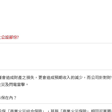
公設部份?
僅會造成財產之損失，更會造成預期收入的減少，而公司針對財
火災及閃電雷擊。
承保在內？
投保「商業火災綜合保險」，其與「商業火災保險」相同可單獨