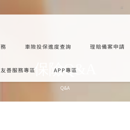
:::
服務
車險投保進度查詢
理賠備案申請
保險Q&A
融友善服務專區
APP專區
Q&A