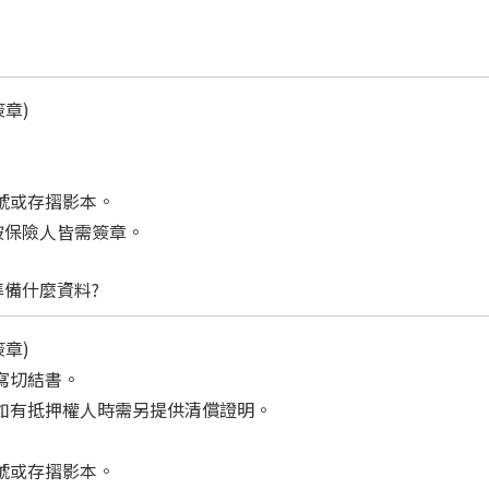
簽章)
帳號或存摺影本。
被保險人皆需簽章。
備什麼資料?
簽章)
寫切結書。
，如有抵押權人時需另提供清償證明。
帳號或存摺影本。